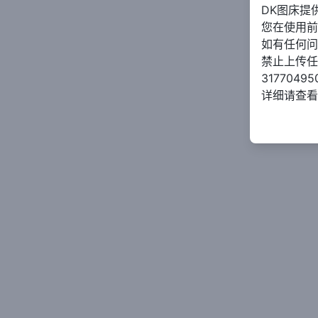
DK图床提
您在使用前
如有任何问
禁止上传任
317704
详细请查看