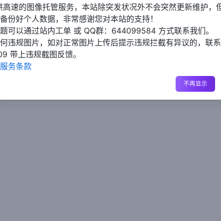
供高速的图像托管服务，本站除突发状况外不会突然更新维护，
忘记密码？没关系。输入您的电子邮件地址，我们将通过电子邮
备份好个人数据，非常感谢您对本站的支持！
件向您发送密码重置链接，让您重置一个新的密码。
题可以通过站内工单 或 QQ群：644099584 方式联系我们。
何违规图片，如对正常图片上传后提示违规拦截有异议的，联系
邮箱
9509 带上违规截图反馈。
服务条款
不再显示
电子邮件密码重置链接